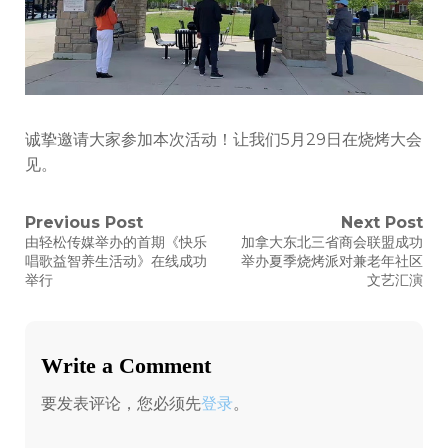
诚挚邀请大家参加本次活动！让我们5月29日在烧烤大会
见。
文
Previous Post
Next Post
Previous
Next
由轻松传媒举办的首期《快乐
加拿大东北三省商会联盟成功
post:
post:
章
唱歌益智养生活动》在线成功
举办夏季烧烤派对兼老年社区
举行
文艺汇演
导
航
Write a Comment
要发表评论，您必须先
登录
。