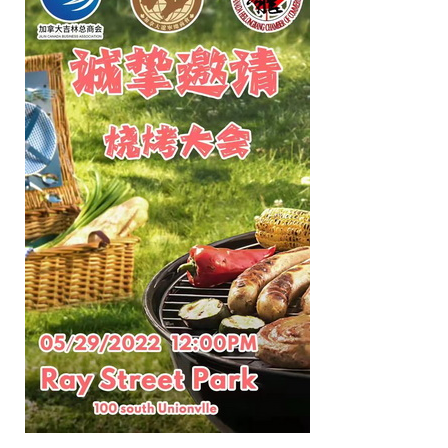
加
拿
大
东
北
三
省
商
会
联
盟
免
费
开
展
老
年
社
区
文
艺
汇