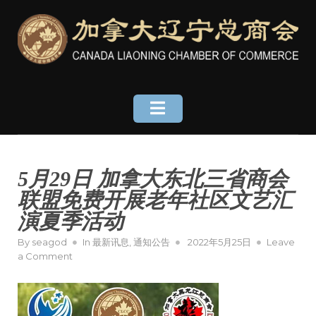
Skip
to
content
5月29日 加拿大东北三省商会
联盟免费开展老年社区文艺汇
演夏季活动
Posted
By
seagod
In
最新讯息
,
通知公告
2022年5月25日
Leave
on
on
a Comment
5
月
29
日