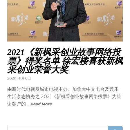
2021《新枫采创业故事网络投
票》得奖名单 徐宏楼喜获新枫
采创业荣誉大奖
Posted
2021年11月6日
on
由新时代电视及城市电视主办、加拿大中文电台及娱乐
生活杂志协办之 2021《新枫采创业故事网络投票》为答
谢客户的
…Read More
Search