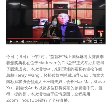
宁
总
商
会
徐
宏
楼
会
长
通
过
今日（19日）下午2时，“益智杯”线上国标麻将大赛夏季
Zoom
赛颁奖典礼在位于Markham的CIK总部正式举办并取得
为
“益
了圆满成功。本次活动中，来到现场的嘉宾有轻松传媒
智
总裁Henry Wang，轻松传媒副总裁Jeff Gao，加拿大
杯”
国标麻将协会创始人王应辅夫妇，会长Max Ma，Steve
线
Xu，副会长Andy以及多位获得奖项的参赛选手们。值
上
国
得一提的是，本次活动由于疫情原因，全程采用
标
Zoom，Youtube进行了全程直播。
麻
将