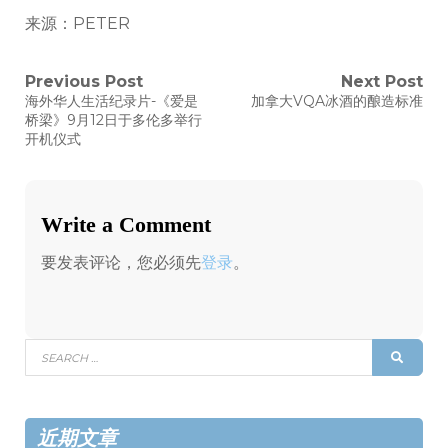
来源：PETER
文
Previous Post
Next Post
Previous
Next
海外华人生活纪录片-《爱是
加拿大VQA冰酒的酿造标准
post:
post:
章
桥梁》9月12日于多伦多举行
开机仪式
导
航
Write a Comment
要发表评论，您必须先
登录
。
Search
SEAR
for:
近期文章