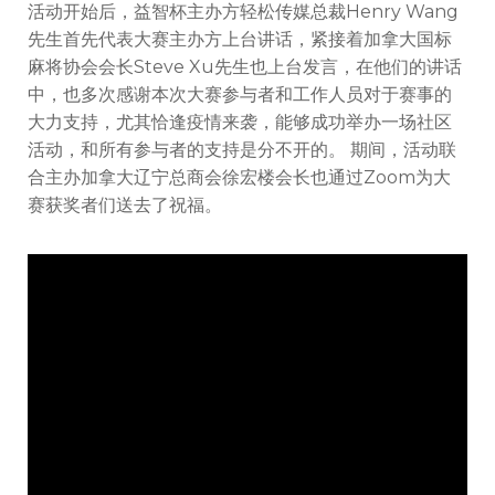
大
活动开始后，益智杯主办方轻松传媒总裁Henry Wang
赛
先生首先代表大赛主办方上台讲话，紧接着加拿大国标
获
麻将协会会长Steve Xu先生也上台发言，在他们的讲话
奖
中，也多次感谢本次大赛参与者和工作人员对于赛事的
者
们
大力支持，尤其恰逢疫情来袭，能够成功举办一场社区
送
活动，和所有参与者的支持是分不开的。 期间，活动联
去
合主办加拿大辽宁总商会徐宏楼会长也通过Zoom为大
祝
赛获奖者们送去了祝福。
福