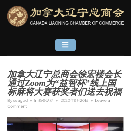
Skip
to
content
加拿大辽宁总商会徐宏楼会长
通过Zoom为“益智杯”线上国
标麻将大赛获奖者们送去祝福
Posted
By
seagod
In
商会活动
2020年9月20日
Leave a
on
on
Comment
加
拿
大
辽