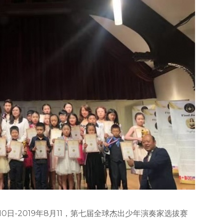
出
少
年
演
奏
家
选
拔
赛
·
美
国
总
决
赛
完
美
落
幕！
10日-2019年8月11，第七届全球杰出少年演奏家选拔赛