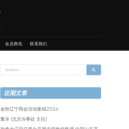
会员商讯
联系我们
Search
SEARCH
for:
近期文章
金秋辽宁商会活动集锦2024
董冰 (北京办事处 主任)