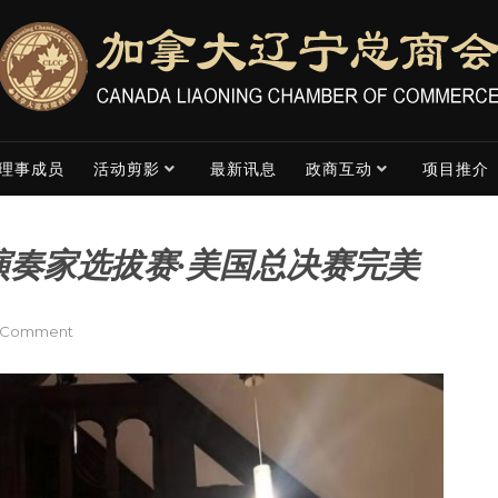
理事成员
活动剪影
最新讯息
政商互动
项目推介
演奏家选拔赛·美国总决赛完美
on
a Comment
2019
第
七
届
全
球
杰