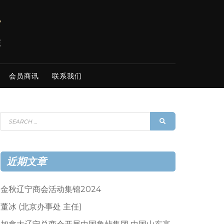
会员商讯
联系我们
Search
SEARCH
for:
近期文章
金秋辽宁商会活动集锦2024
董冰 (北京办事处 主任)