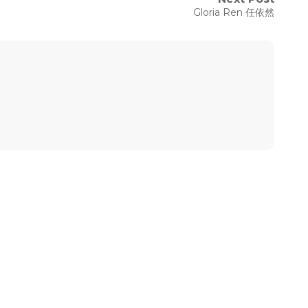
Next
Gloria Ren 任依然
post: