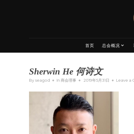
Skip
to
content
首页
总会概况
Sherwin He 何诗文
Posted
By
seagod
In
商会理事
2019年5月31日
Leave a
on