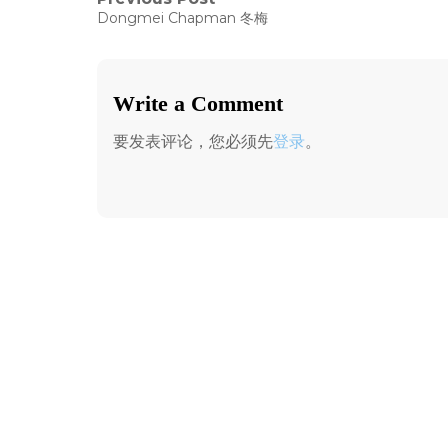
文
Previous
Dongmei Chapman 冬梅
post:
章
导
Write a Comment
航
要发表评论，您必须先
登录
。