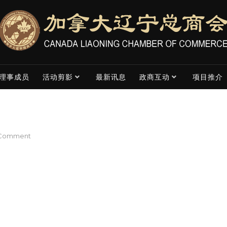
理事成员
活动剪影
最新讯息
政商互动
项目推介
on
 Comment
Sherwin
He
何
诗
文