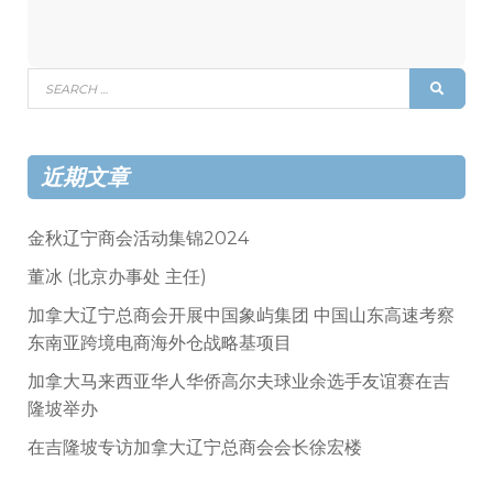
Search
SEAR
for:
近期文章
金秋辽宁商会活动集锦2024
董冰 (北京办事处 主任)
加拿大辽宁总商会开展中国象屿集团 中国山东高速考察
东南亚跨境电商海外仓战略基项目
加拿大马来西亚华人华侨高尔夫球业余选手友谊赛在吉
隆坡举办
在吉隆坡专访加拿大辽宁总商会会长徐宏楼