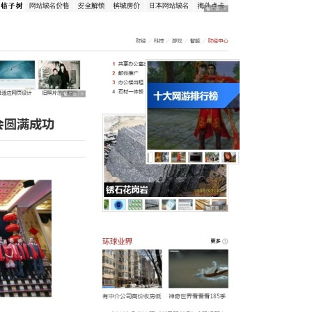
大
辽
宁
总
商
会
2019
年
新
年
晚
会
圆
满
成
功