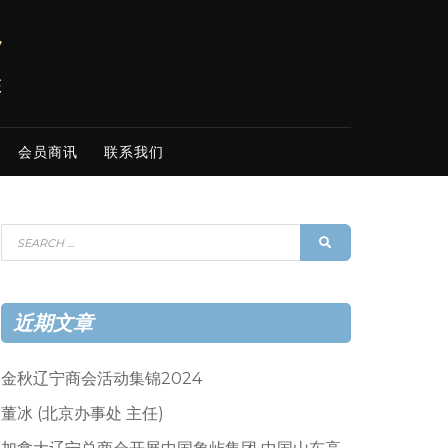
会员商讯
联系我们
Search
SEARCH
for:
近期文章
金秋辽宁商会活动集锦2024
董冰 (北京办事处 主任)