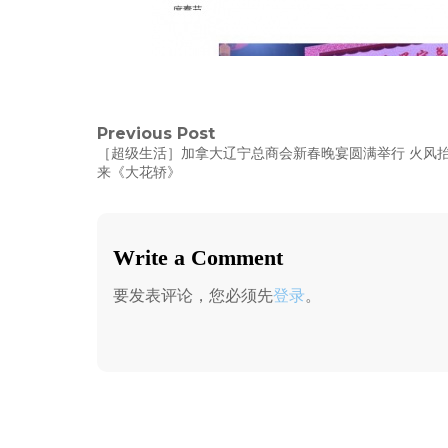
文
Previous Post
Previous
［超级生活］加拿大辽宁总商会新春晚宴圆满举行 火风
post:
章
来《大花轿》
导
航
Write a Comment
要发表评论，您必须先
登录
。