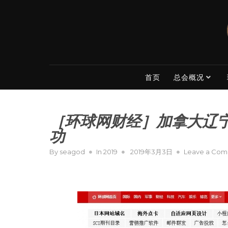
Skip
to
content
首页
总会概况
［环球网财经］加拿大辽宁
功
Posted
By
seagod
In
2019
2019年3月3日
Leave a Co
on