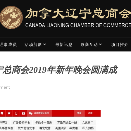
理事成员
活动剪影
最新讯息
政商互动
项目推介
总商会2019年新年晚会圆满成
on
mment
［环
球
网
财
经］
加
拿