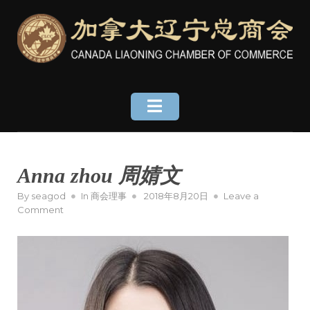
Skip
to
content
Anna zhou 周婧文
Posted
By
seagod
In
商会理事
2018年8月20日
Leave a
on
on
Comment
Anna
zhou
周
婧
文