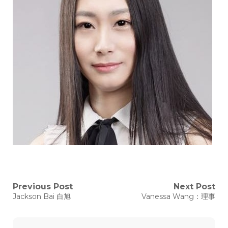
文
Previous Post
Next Post
Previous
Next
Jackson Bai 白旭
Vanessa Wang：理事
post:
post:
章