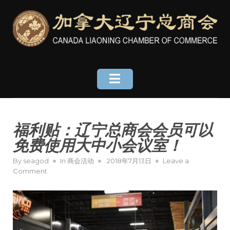
Skip
to
content
福利贴：辽宁总商会会员可以
免费使用大中小会议室！
Posted
By
seagod
In
商会活动
2018年7月13日
Leave a
on
on
Comment
福
利
贴：
辽
宁