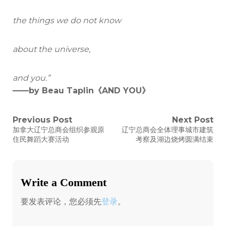
the things we do not know
about the universe,
and you.”
——by Beau Taplin
《AND YOU》
文
Previous Post
Next Post
Previous
Next
加拿大辽宁总商会组织参观原
辽宁总商会全体理事城市建筑
post:
post:
章
住民舞蹈大赛活动
考察及湖边烧烤圆满结束
导
航
Write a Comment
要发表评论，您必须先
登录
。