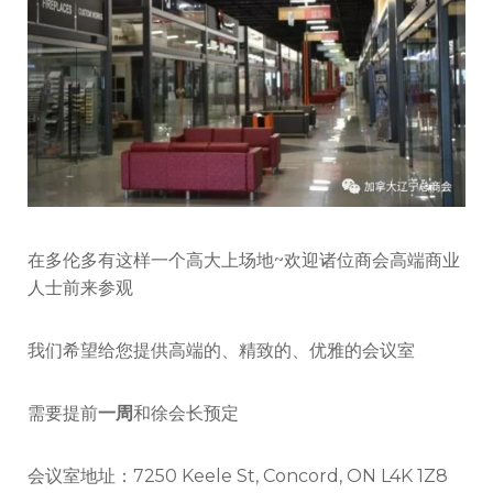
总
商
会
会
员
可
以
免
费
使
用
大
在多伦多有这样一个高大上场地~欢迎诸位商会高端商业
中
人士前来参观
小
会
议
我们希望给您提供高端的、精致的、优雅的会议室
室！
需要提前
一周
和徐会长预定
会议室地址：7250 Keele St, Concord, ON L4K 1Z8