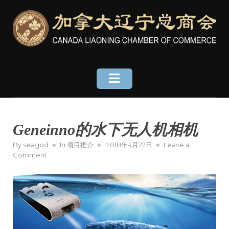
Skip
to
content
Geneinno的水下无人机相机
Posted
By
seagod
In
项目推介
2018年4月22日
Leave a
on
on
Comment
Geneinno
的
水
下
无
人
机