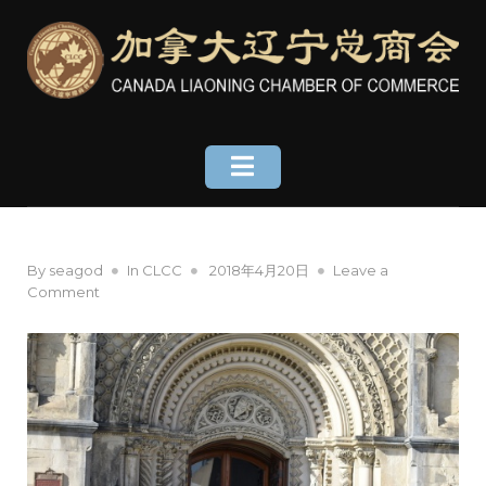
Skip
to
content
Posted
By
seagod
In
CLCC
2018年4月20日
Leave a
on
on
Comment