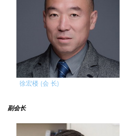
徐宏楼 (会 长)
副会长