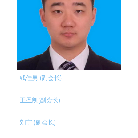
钱佳男 (副会长)
王圣凯(副会长)
刘宁 (副会长)