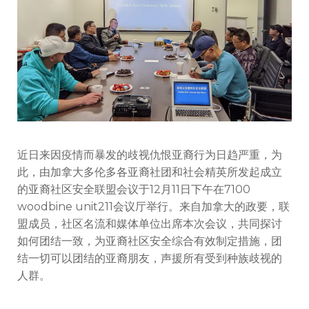
全
联
盟
为
反
种
族
歧
视
发
声
近日来因疫情而暴发的歧视仇恨亚裔行为日趋严重，为
此，由加拿大多伦多各亚裔社团和社会精英所发起成立
的亚裔社区安全联盟会议于12月11日下午在7100
woodbine unit211会议厅举行。来自加拿大的政要，联
盟成员，社区名流和媒体单位出席本次会议，共同探讨
如何团结一致，为亚裔社区安全综合有效制定措施，团
结一切可以团结的亚裔朋友，声援所有受到种族歧视的
人群。