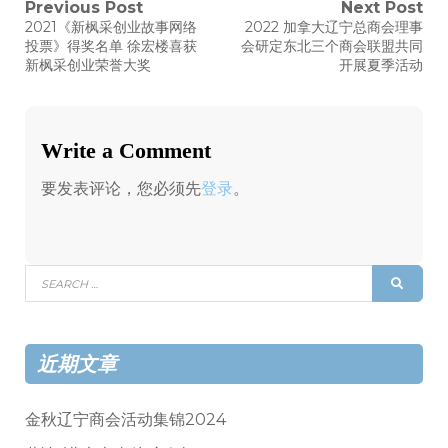
文
Previous Post
Next Post
Previous
Next
2021《新枫采创业故事网络
2022 加拿大辽宁总商会理事
post:
post:
章
投票》得奖名单 徐宏楼喜获
会研定东北三个商会联盟共同
新枫采创业荣誉大奖
开展夏季活动
导
航
Write a Comment
要发表评论，您必须先
登录
。
Search
SEAR
for:
近期文章
金秋辽宁商会活动集锦2024