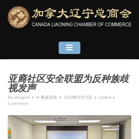
Skip
to
content
亚裔社区安全联盟为反种族歧
视发声
Posted
By
seagod
In
商会活动
2021年12月13日
Leave a
on
on
Comment
亚
裔
社
区
安