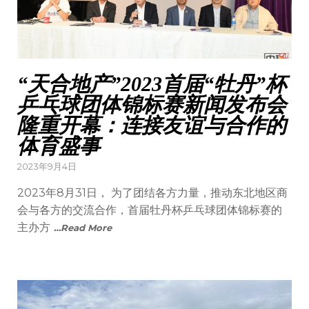
“天合地产”2023首届“牡丹”杯
乒乓球团体锦标赛新闻发布会
隆重开幕：连接友谊与合作的
体育盛事
Posted
2023年9月4日
on
2023年8月31日， 为了团结各方力量，推动东北地区商
会与各方的交流合作，首届牡丹杯乒乓球团体锦标赛的
主办方
…Read More