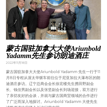
蒙古国驻加拿大大使Ariunbold
Yadamm先生参访朗迪酒庄
Posted
2022年11月18日
on
蒙古国驻加拿大大使Ariunbold Yadamm 先生一行于11
月8日专程从渥太华驱车前往位于尼亚加拉大瀑布区的朗
迪酒庄参访。辽宁总商会会长徐宏楼先生携田野副会
长、钱佳男副会长以及张坚副会长到场迎接，双方进行
了亲切友好的会谈，并就与蒙古国商贸领域的合作进行
了广泛而深入地探讨。Ariunbold Yadamm 大使先生