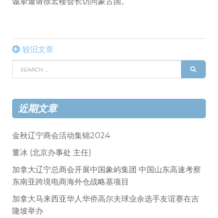
诚挚邀请徐宏楼会长访问蒙古国。
文
较旧文章
Search
章
SEAR
for:
导
航
近期文章
金秋辽宁商会活动集锦2024
董冰 (北京办事处 主任)
加拿大辽宁总商会开展中国象屿集团 中国山东高速考察
东南亚跨境电商海外仓战略基项目
加拿大马来西亚华人华侨高尔夫球业余选手友谊赛在吉
隆坡举办