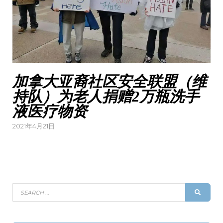
加拿大亚裔社区安全联盟（维
持队）为老人捐赠2万瓶洗手
液医疗物资
Posted
2021年4月21日
on
Search
SEAR
for: