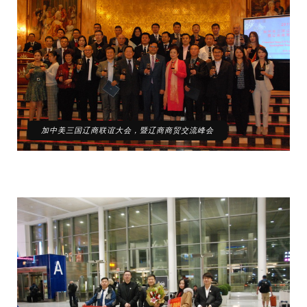
国
辽
商
联
谊
大
会，
暨
辽
加中美三国辽商联谊大会，暨辽商商贸交流峰会
商
商
贸
交
流
峰
会
在
加
拿
大
多
伦