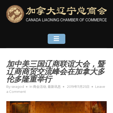
Skip
to
content
加中美三国辽商联谊大会，暨
辽商商贸交流峰会在加拿大多
伦多隆重举行
Posted
By
seagod
In
商会活动
,
最新讯息
2019年11月25日
Leave
on
on
a Comment
加
中
美
三