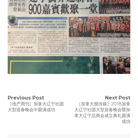
侨
界
迎
新
春
900
嘉
宾
欢
聚
一
堂
文
Previous Post
Next Post
Previous
Next
［地产周刊］加拿大辽宁社团
［加拿大视传媒］2018加拿
post:
post:
章
大型迎春晚会中圆满成功
大辽宁社团大型迎春晚会暨加
拿大辽宁总商会成立典礼圆满
导
成功
航