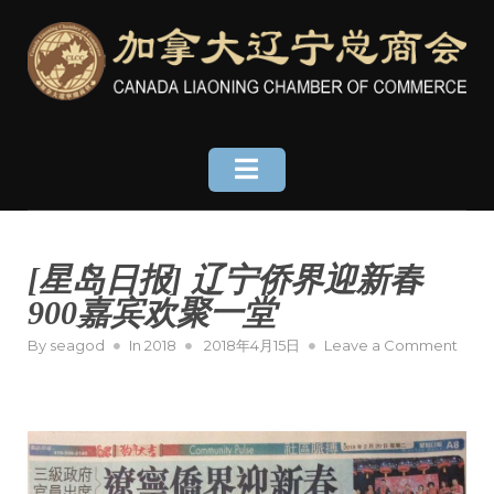
Skip
to
content
[星岛日报] 辽宁侨界迎新春
900嘉宾欢聚一堂
Posted
on
By
seagod
In
2018
2018年4月15日
Leave a Comment
on
[星
岛
日
报]
辽
宁