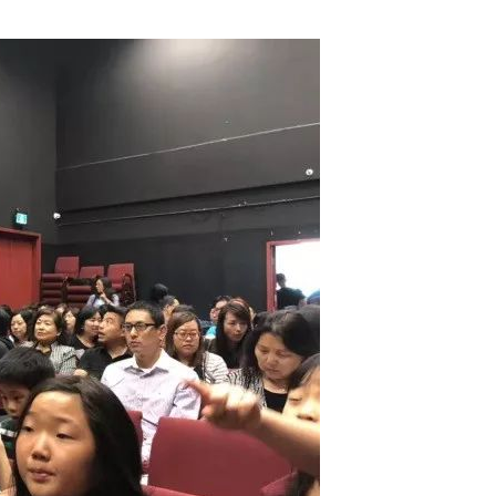
合
品
质
的
威
斯
课
程