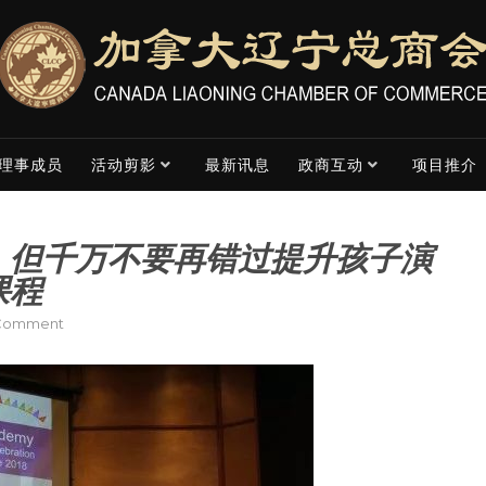
理事成员
活动剪影
最新讯息
政商互动
项目推介
，但千万不要再错过提升孩子演
课程
on
 Comment
可
以
错
过
精
彩
威