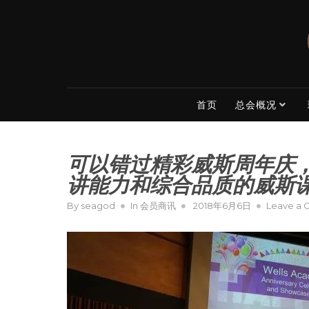
Skip
to
content
首页
总会概况
可以错过精彩威斯周年庆
讲能力和综合品质的威斯
Posted
By
seagod
In
会员商讯
2018年6月6日
Leave a
on