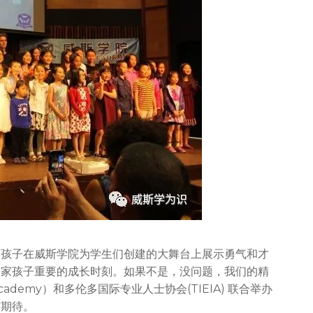
斯
周
年
庆，
但
千
万
不
要
再
错
过
提
升
孩
子
演
讲
的孩子在威斯学院为学生们创建的大舞台上展示勇气和才
能
自家孩子重要的成长时刻。如果不是，没问题，我们的精
力
和
ademy）和多伦多国际专业人士协会(TIEIA) 联合举办
综
与期待。