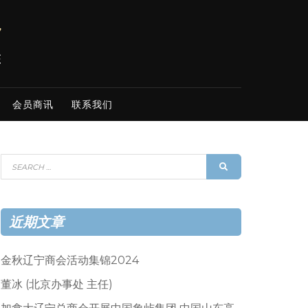
会员商讯
联系我们
Search
SEARCH
for:
近期文章
金秋辽宁商会活动集锦2024
董冰 (北京办事处 主任)