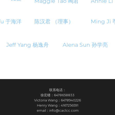
Maggie Tao 啕君
Annie 
Yu 于海洋
陈汉君 （理事）
Ming Ji
Jeff Yang 杨逸舟
Alena Sun 孙学亮
联系电话：
徐宏楼：
6478658833
Victoria Wang：
6478940226
Henry Wang：
4167256591
email：
info@caclcc.com