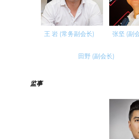
王 岩 (常务副会长)
张坚 (副
田野 (副会长)
监事