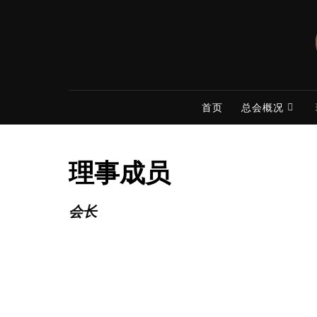
Skip
to
content
首页
总会概况
理事成员
会长