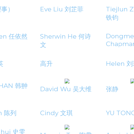
理事）
Eve Liu 刘芷菲
Tiejlun 
铁钧
Dongme
 Ren 任依然
Sherwin He 何诗
Chapma
文
英
高升
Helen 
 HAN 韩翀
David Wu 吴大维
张静
en 陈列
Cindy 文琪
YU TON
nhui 史雯