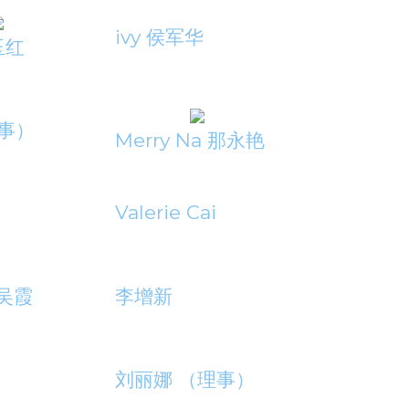
ivy 侯军华
安玉红
理事）
Merry Na 那永艳
Valerie Cai
 吴霞
李增新
刘丽娜 （理事）