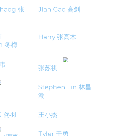
Zhaog 张
Jian Gao 高剑
i
Harry 张高木
n 冬梅
刘玮
张苏祺
Stephen Lin 林昌
潮
G 佟羽
王小杰
Tyler 于勇