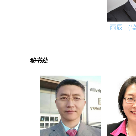
雨辰 （
秘书处