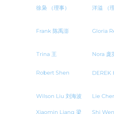
徐枭 （理事）
洋溢 （
Frank 陈禹澎
Gloria
Trina 王
Nora 庞
Robert Shen
DEREK
Wilson Liu 刘海波
Lie Ch
Xiaomin Liang 梁
Shi We